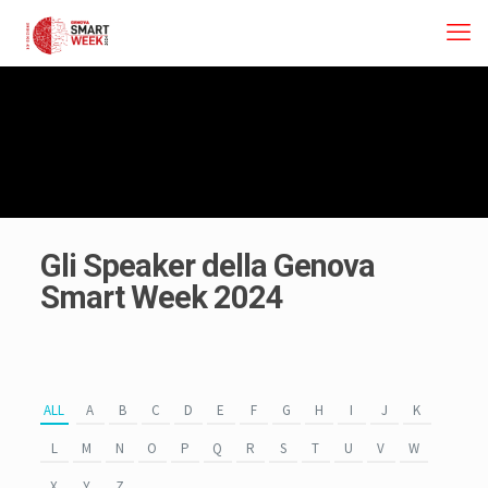
Gli Speaker della Genova
Smart Week 2024
ALL
A
B
C
D
E
F
G
H
I
J
K
L
M
N
O
P
Q
R
S
T
U
V
W
X
Y
Z