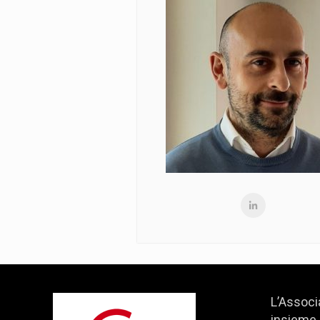
L’Associ
insieme 