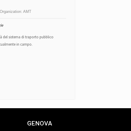
Organization:
AMT
gie
ità del sistema di traporto pubblico
 attualmente in campo.
GENOVA