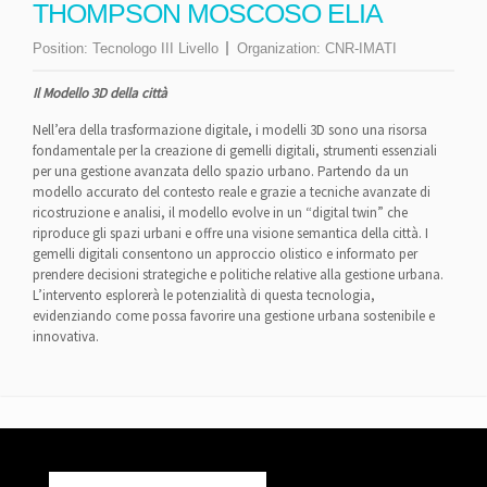
THOMPSON MOSCOSO ELIA
Position:
Tecnologo III Livello
Organization:
CNR-IMATI
Il Modello 3D della città
Nell’era della trasformazione digitale, i modelli 3D sono una risorsa
fondamentale per la creazione di gemelli digitali, strumenti essenziali
per una gestione avanzata dello spazio urbano. Partendo da un
modello accurato del contesto reale e grazie a tecniche avanzate di
ricostruzione e analisi, il modello evolve in un “digital twin” che
riproduce gli spazi urbani e offre una visione semantica della città. I
gemelli digitali consentono un approccio olistico e informato per
prendere decisioni strategiche e politiche relative alla gestione urbana.
L’intervento esplorerà le potenzialità di questa tecnologia,
evidenziando come possa favorire una gestione urbana sostenibile e
innovativa.