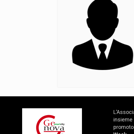
L’Associ
insieme 
promotor