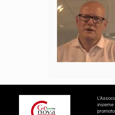
L’Associ
insieme 
promotor