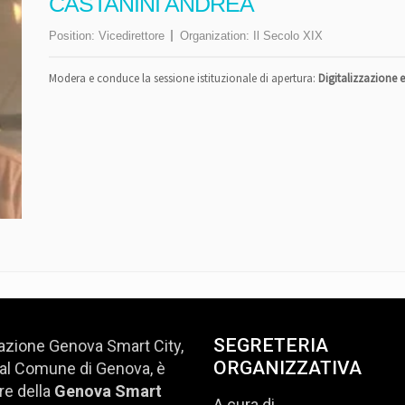
CASTANINI ANDREA
Position:
Vicedirettore
Organization:
Il Secolo XIX
Modera e conduce la sessione istituzionale di apertura:
Digitalizzazione e
SEGRETERIA
azione Genova Smart City,
ORGANIZZATIVA
al Comune di Genova, è
e della
Genova Smart
A cura di