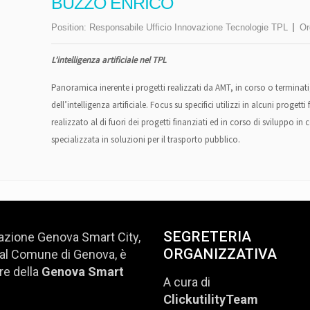
BUZZO ENRICO
Position:
Responsabile Ufficio Innovazione Tecnologie TPL
Or
L’intelligenza artificiale nel TPL
Panoramica inerente i progetti realizzati da AMT, in corso o terminati
dell’intelligenza artificiale. Focus su specifici utilizzi in alcuni proget
realizzato al di fuori dei progetti finanziati ed in corso di sviluppo 
specializzata in soluzioni per il trasporto pubblico.
SEGRETERIA
azione Genova Smart City,
ORGANIZZATIVA
al Comune di Genova, è
e della
Genova Smart
A cura di
ClickutilityTeam