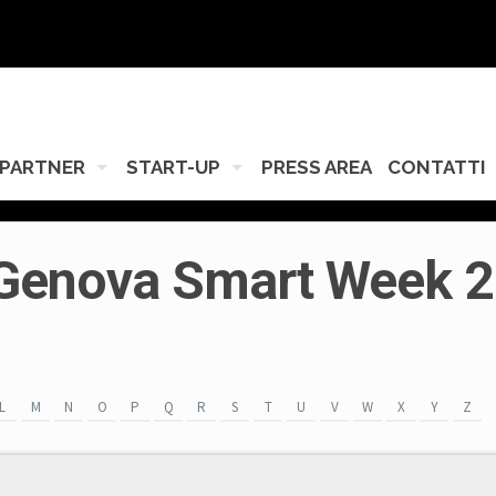
PARTNER
START-UP
PRESS AREA
CONTATTI
a Genova Smart Week 
L
M
N
O
P
Q
R
S
T
U
V
W
X
Y
Z