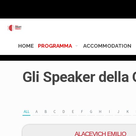
HOME
PROGRAMMA
ACCOMMODATION
Gli Speaker dell
ALL
A
B
C
D
E
F
G
H
I
J
K
ALACEVICH EMILIO