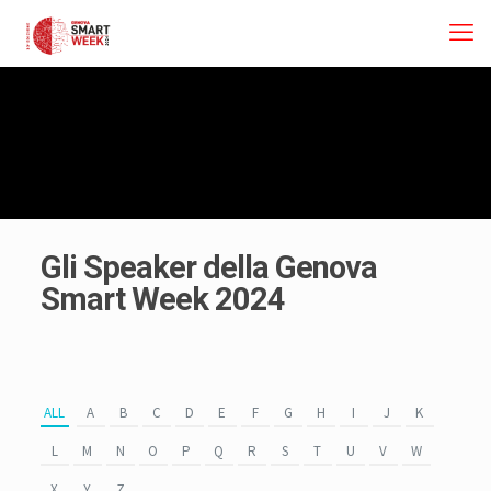
Gli Speaker della Genova
Smart Week 2024
ALL
A
B
C
D
E
F
G
H
I
J
K
L
M
N
O
P
Q
R
S
T
U
V
W
X
Y
Z